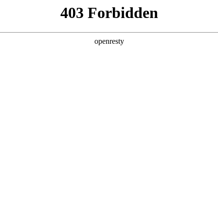
产品及服务
行业解决方案
合作伙伴
投资者关系
站的用户或浏览者，NO钱包数码集团股份有限公司和/或其关联公司（
款授予。如果您不同意下列任何条款、请停止使用本网址。对于违反这些